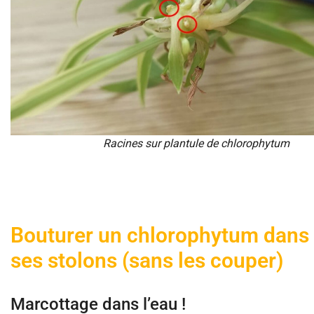
Racines sur plantule de chlorophytum
Bouturer un chlorophytum dans l
ses stolons (sans les couper)
Marcottage dans l’eau !