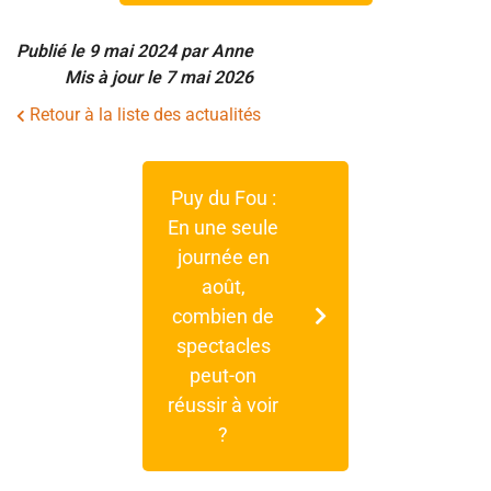
Publié le 9 mai 2024
par Anne
Mis à jour le 7 mai 2026
Retour à la liste des actualités
Puy du Fou :
En une seule
journée en
août,
combien de
spectacles
peut-on
réussir à voir
?